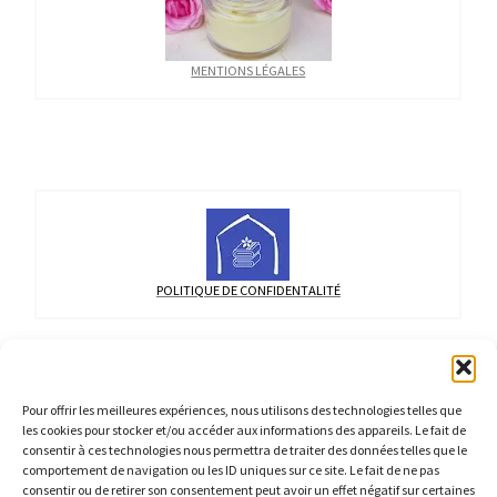
MENTIONS LÉGALES
POLITIQUE DE CONFIDENTALITÉ
Pour offrir les meilleures expériences, nous utilisons des technologies telles que
les cookies pour stocker et/ou accéder aux informations des appareils. Le fait de
La beauté touche les sens
consentir à ces technologies nous permettra de traiter des données telles que le
comportement de navigation ou les ID uniques sur ce site. Le fait de ne pas
et le beau touche l'âme.
consentir ou de retirer son consentement peut avoir un effet négatif sur certaines